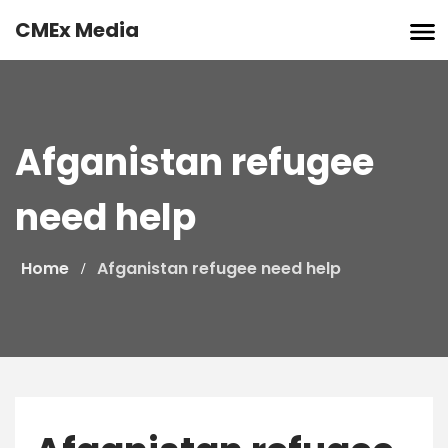
Skip
CMEx Media
to
content
Afganistan refugee
need help
Home
Afganistan refugee need help